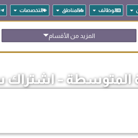
Open المساهمين
Open الوظائف
Open المناطق
Open التخصصات
الوظائف
المناطق
التخصصات
ا
المزيد من الأقسام
 المتوسطة – اشتراك 
السعر
السعر
900
$
1.000
$
الأصلي
الحالي
هو:
هو: