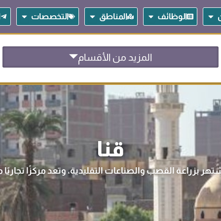
Open المساهمين
Open الوظائف
Open المناطق
Open التخصصات
الوظائف
المناطق
التخصصات
ا
المزيد من الأقسام
قنا
تهر بزراعة القصب والصناعات التقليدية، وتعد مركزًا تجاريًا مح