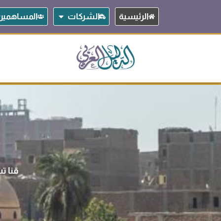
خطي
Open الشركات
الرئيسية
الشركات
المساهمين
لى
لمحتوى
قنا تش