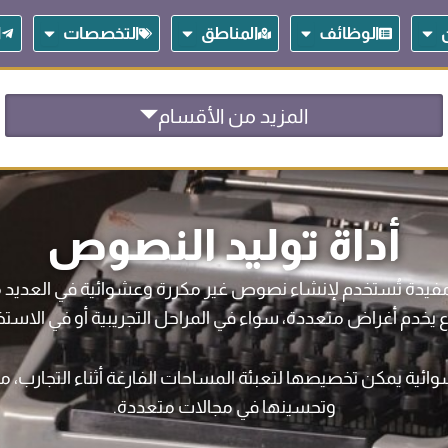
Open المساهمين
Open الوظائف
Open المناطق
Open التخصصات
الوظائف
المناطق
التخصصات
ا
المزيد من الأقسام
أداة توليد النصوص
مفيدة تُستخدم لإنشاء نصوص غير مكررة وعشوائية في العديد من 
يخدم أغراض متعددة، سواء في المراحل التجريبية أو في الاستخ
ائية يمكن تخصيصها لتعبئة المساحات الفارغة أثناء التجارب
وتحسينها في مجالات متعددة.